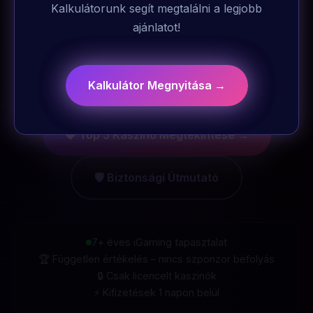
4286
856
50 000+
Kalkulátorunk segít megtalálni a legjobb
ajánlatot!
REGISZTRÁCIÓ MA
ÉPPEN ONLINE
MAGYAR VÉLEMÉNY
200+
Kalkulátor Megnyitása →
TESZTELT PLATFORM
💎 Top 5 Kaszinó Megtekintése →
🛡️ Biztonsági Útmutató
7+ éves iGaming tapasztalat
🏆 Független értékelés – nincs szponzor befolyás
🔒 Csak licencelt kaszinók
⚡ Kifizetések 1 napon belül